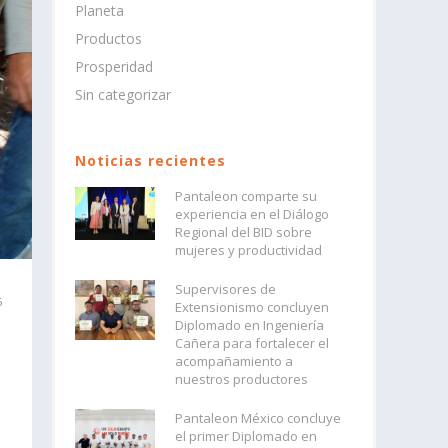
Planeta
Productos
Prosperidad
Sin categorizar
Noticias recientes
Pantaleon comparte su
experiencia en el Diálogo
Regional del BID sobre
mujeres y productividad
Supervisores de
5
Extensionismo concluyen
Diplomado en Ingeniería
Cañera para fortalecer el
acompañamiento a
nuestros productores
Pantaleon México concluye
el primer Diplomado en