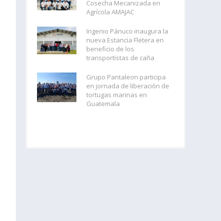
Cosecha Mecanizada en
Agrícola AMAJAC
Ingenio Pánuco inaugura la
nueva Estancia Fletera en
beneficio de los
transportistas de caña
Grupo Pantaleon participa
en jornada de liberación de
tortugas marinas en
Guatemala