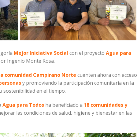
egoría
Mejor Iniciativa Social
con el proyecto
Agua para
por Ingenio Monte Rosa.
 la comunidad Campirano Norte
cuenten ahora con acceso
personas
y promoviendo la participación comunitaria en la
 sostenibilidad en el tiempo.
a
Agua para Todos
ha beneficiado a
18 comunidades y
ejorar las condiciones de salud, higiene y bienestar en las