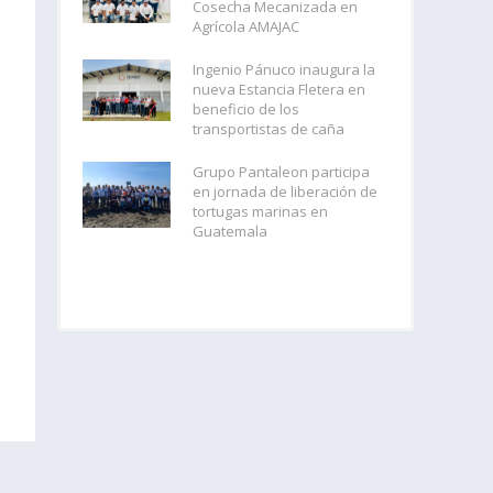
Cosecha Mecanizada en
Agrícola AMAJAC
Ingenio Pánuco inaugura la
nueva Estancia Fletera en
beneficio de los
transportistas de caña
Grupo Pantaleon participa
en jornada de liberación de
tortugas marinas en
Guatemala
,