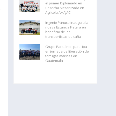
el primer Diplomado en
Cosecha Mecanizada en
2
Agrícola AMAJAC
Ingenio Pánuco inaugura la
nueva Estancia Fletera en
beneficio de los
transportistas de caña
Grupo Pantaleon participa
en jornada de liberación de
tortugas marinas en
Guatemala
,