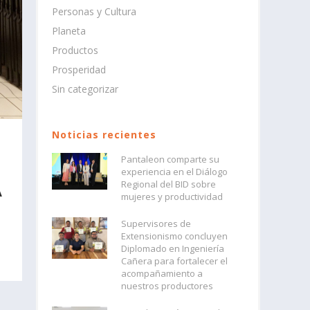
Personas y Cultura
Planeta
Productos
Prosperidad
Sin categorizar
Noticias recientes
Pantaleon comparte su
experiencia en el Diálogo
Regional del BID sobre
A
mujeres y productividad
Supervisores de
Extensionismo concluyen
Diplomado en Ingeniería
Cañera para fortalecer el
acompañamiento a
nuestros productores