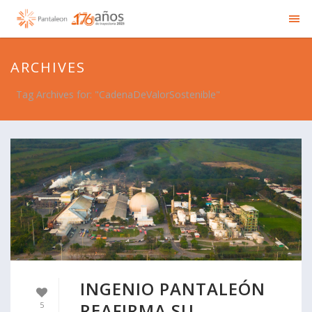
ARCHIVES
Tag Archives for: "CadenaDeValorSostenible"
INGENIO PANTALEÓN
REAFIRMA SU
5