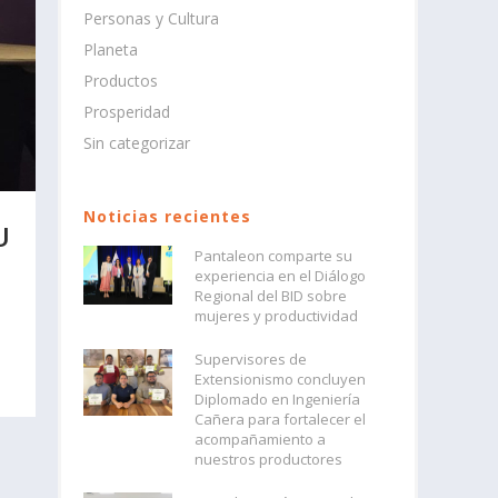
Personas y Cultura
Planeta
Productos
Prosperidad
Sin categorizar
Noticias recientes
U
Pantaleon comparte su
experiencia en el Diálogo
Regional del BID sobre
mujeres y productividad
Supervisores de
Extensionismo concluyen
Diplomado en Ingeniería
Cañera para fortalecer el
acompañamiento a
nuestros productores